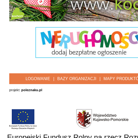
LOGOWANIE
|
BAZY ORGANIZACJI
|
MAPY PRODUKT
projekt:
poleznaku.pl
Europejski Fundusz Rolny na rzecz Roz