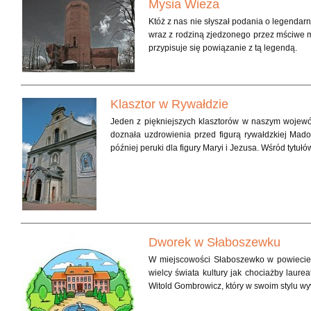
Mysia Wieża
Któż z nas nie słyszał podania o legendar
wraz z rodziną zjedzonego przez mściwe m
przypisuje się powiązanie z tą legendą.
Klasztor w Rywałdzie
Jeden z piękniejszych klasztorów w naszym wojew
doznała uzdrowienia przed figurą rywałdzkiej Mado
później peruki dla figury Maryi i Jezusa. Wśród tyt
W 1949 roku miała tu miejsce największa pielgrzym
Dworek w Słaboszewku
W miejscowości Słaboszewko w powiecie 
wielcy świata kultury jak chociażby laur
Witold Gombrowicz, który w swoim stylu 