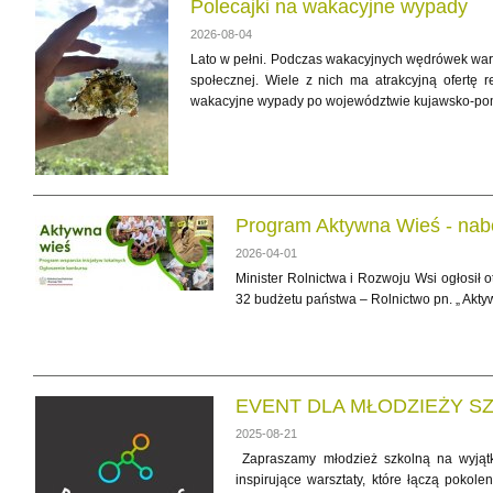
Polecajki na wakacyjne wypady
2026-08-04
Lato w pełni. Podczas wakacyjnych wędrówek war
społecznej. Wiele z nich ma atrakcyjną ofertę 
wakacyjne wypady po województwie kujawsko-po
Program Aktywna Wieś - nab
2026-04-01
Minister Rolnictwa i Rozwoju Wsi ogłosił 
32 budżetu państwa – Rolnictwo pn. „ Akty
EVENT DLA MŁODZIEŻY S
2025-08-21
Zapraszamy młodzież szkolną na wyjąt
inspirujące warsztaty, które łączą pokol