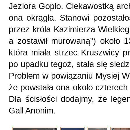
Jeziora Gopło. Ciekawostką archi
ona okrągła. Stanowi pozosta
przez króla Kazimierza Wielkieg
a zostawił murowaną”) około 1
która miała strzec Kruszwicy 
po upadku tegoż, stała się siedzi
Problem w powiązaniu Mysiej Wie
że powstała ona około czterec
Dla ścisłości dodajmy, że legen
Gall Anonim.