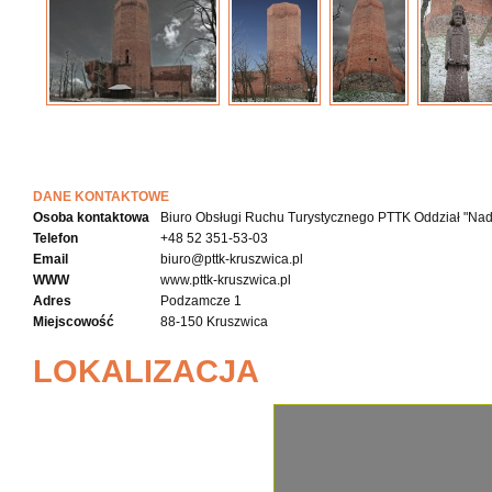
DANE KONTAKTOWE
Osoba kontaktowa
Biuro Obsługi Ruchu Turystycznego PTTK Oddział "Nad
Telefon
+48 52 351-53-03
Email
biuro@pttk-kruszwica.pl
WWW
www.pttk-kruszwica.pl
Adres
Podzamcze 1
Miejscowość
88-150 Kruszwica
LOKALIZACJA