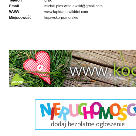
Telefon
brak
Email
michal.piotr.wisniewski@gmail.com
WWW
www.lapidaria.wikidot.com
Miejscowość
kujawsko-pomorskie