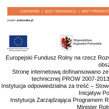
LOGOWANIE
|
BAZY ORGANIZACJI
|
MAPY PRODUKT
projekt:
poleznaku.pl
Europejski Fundusz Rolny na rzecz Roz
obsz
Stronę internetową dofinansowano ze
technicznej PROW 2007-2013,
Instytucja odpowiedzialna za treść – St
Inicjatyw 
Instytucja Zarządzająca Programem R
Minister Rol