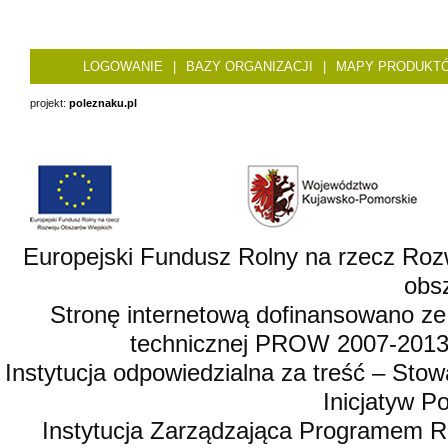
LOGOWANIE
|
BAZY ORGANIZACJI
|
MAPY PRODUKT
projekt:
poleznaku.pl
Europejski Fundusz Rolny na rzecz Roz
obsz
Stronę internetową dofinansowano ze
technicznej PROW 2007-2013,
Instytucja odpowiedzialna za treść – St
Inicjatyw 
Instytucja Zarządzająca Programem R