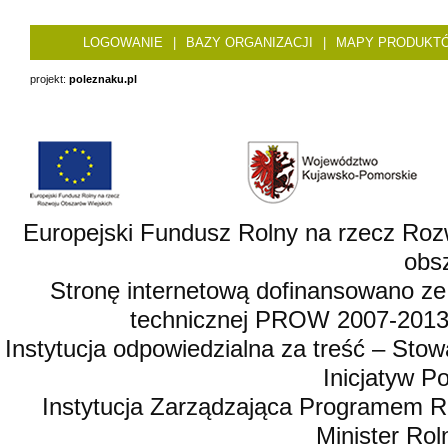
LOGOWANIE
|
BAZY ORGANIZACJI
|
MAPY PRODUKT
projekt:
poleznaku.pl
Europejski Fundusz Rolny na rzecz Roz
obsz
Stronę internetową dofinansowano ze
technicznej PROW 2007-2013,
Instytucja odpowiedzialna za treść – St
Inicjatyw 
Instytucja Zarządzająca Programem R
Minister Rol