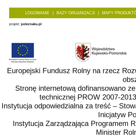
LOGOWANIE
|
BAZY ORGANIZACJI
|
MAPY PRODUKT
projekt:
poleznaku.pl
Europejski Fundusz Rolny na rzecz Roz
obsz
Stronę internetową dofinansowano ze
technicznej PROW 2007-2013,
Instytucja odpowiedzialna za treść – St
Inicjatyw 
Instytucja Zarządzająca Programem R
Minister Rol