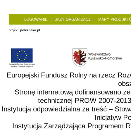
LOGOWANIE
|
BAZY ORGANIZACJI
|
MAPY PRODUKT
projekt:
poleznaku.pl
Europejski Fundusz Rolny na rzecz Roz
obsz
Stronę internetową dofinansowano ze
technicznej PROW 2007-2013,
Instytucja odpowiedzialna za treść – St
Inicjatyw 
Instytucja Zarządzająca Programem R