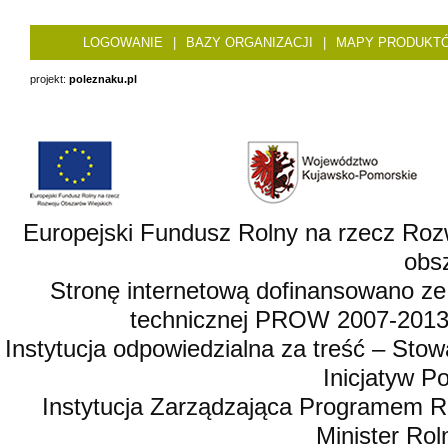
LOGOWANIE
|
BAZY ORGANIZACJI
|
MAPY PRODUKT
projekt:
poleznaku.pl
Europejski Fundusz Rolny na rzecz Roz
obsz
Stronę internetową dofinansowano ze
technicznej PROW 2007-2013,
Instytucja odpowiedzialna za treść – St
Inicjatyw 
Instytucja Zarządzająca Programem R
Minister Rol