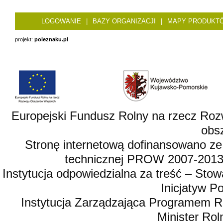
LOGOWANIE
|
BAZY ORGANIZACJI
|
MAPY PRODUKT
projekt:
poleznaku.pl
Europejski Fundusz Rolny na rzecz Roz
obsz
Stronę internetową dofinansowano ze
technicznej PROW 2007-2013,
Instytucja odpowiedzialna za treść – St
Inicjatyw 
Instytucja Zarządzająca Programem R
Minister Rol