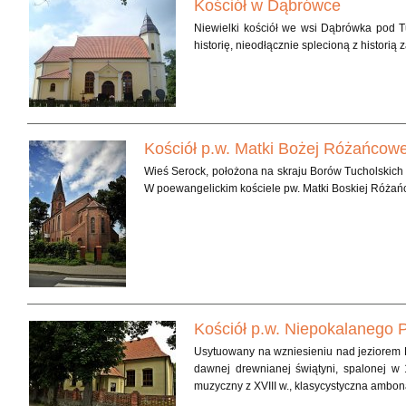
Kościół w Dąbrówce
Niewielki kościół we wsi Dąbrówka pod Tu
historię, nieodłącznie splecioną z histori
Kościół p.w. Matki Bożej Różańcow
Wieś Serock, położona na skraju Borów Tucholskic
W poewangelickim kościele pw. Matki Boskiej Różańc
Kościół p.w. Niepokalanego 
Usytuowany na wzniesieniu nad jeziorem 
dawnej drewnianej świątyni, spalonej w
muzyczny z XVIII w., klasycystyczna ambona