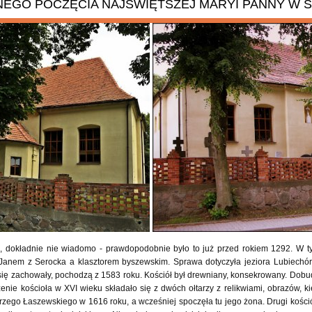
ANEGO POCZĘCIA NAJŚWIĘTSZEJ MARYI PANNY W
u, dokładnie nie wiadomo - prawdopodobnie było to już przed rokiem 1292. W t
anem z Serocka a klasztorem byszewskim. Sprawa dotyczyła jeziora Lubiechórz
e się zachowały, pochodzą z 1583 roku. Kościół był drewniany, konsekrowany. Dob
żenie kościoła w XVI wieku składało się z dwóch ołtarzy z relikwiami, obrazów, k
zego Łaszewskiego w 1616 roku, a wcześniej spoczęła tu jego żona. Drugi kości