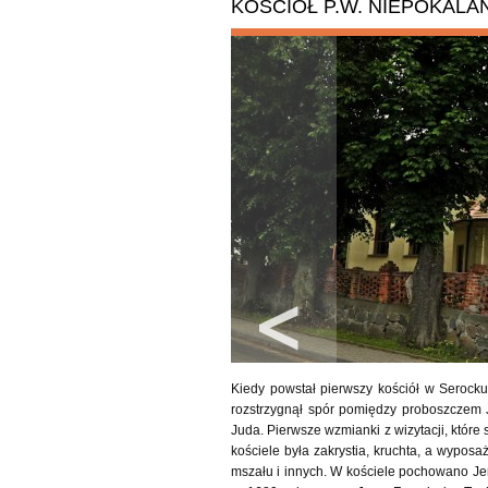
KOŚCIÓŁ P.W. NIEPOKAL
Kiedy powstał pierwszy kościół w Serock
rozstrzygnął spór pomiędzy proboszczem J
Juda. Pierwsze wzmianki z wizytacji, któr
kościele była zakrystia, kruchta, a wyposa
mszału i innych. W kościele pochowano Jer