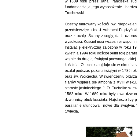
w 1689 roku przez Jana Franciszka Tuch
fundamencie, a jego wyposażenie - bardzo b
Trochowski.
Obecny murowany kościół pw. Niepokalan
przedsięwzięcia ks. J. Aubracht-Prądzyńsk
oraz kruchtę. Ściany z cegły, dach czter
wysokości. Kościół nosi wcześniej wspomni
Instalację elektryczną założono w roku 
kwietnia 1994 roku kościół pełni rolę paraf
wojnie do drugiej świątyni poewangelickiej 
kościoła. Obecnie znajduje się w nim ołtarz
ocalał podczas pożaru świątyni w 1789 rok
oraz św. Wojciecha. W zwieńczeniu ołtarza
filarów wspiera się ambona z XVIII wieku
starostę jasinieckiego J. Fr. Tuchołkę w
1583 roku. W 1689 roku były dwa dzwony
dzwonnicy obok kościoła. Najstarsze trzy 
parafianie ufundowali nowe dla świątyni
Świecia.