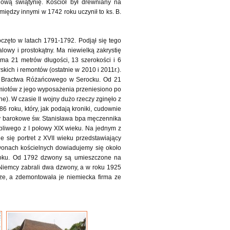
ową świątynię. Kościół był drewniany na
między innymi w 1742 roku uczynił to ks. B.
ęto w latach 1791-1792. Podjął się tego
lowy i prostokątny. Ma niewielką zakrystię
 ma 21 metrów długości, 13 szerokości i 6
ich i remontów (ostatnie w 2010 i 2011r.).
nia Bractwa Różańcowego w Serocku. Od 21
zedmiotów z jego wyposażenia przeniesiono po
ne). W czasie II wojny dużo rzeczy zginęło z
86 roku, który, jak podają kroniki, cudownie
ury barokowe św. Stanisława bpa męczennika
obliwego z I połowy XIX wieku. Na jednym z
 się portret z XVII wieku przedstawiający
zwonach kościelnych dowiadujemy się około
 roku. Od 1792 dzwony są umieszczone na
j Niemcy zabrali dwa dzwony, a w roku 1925
ze, a zdemontowała je niemiecka firma ze