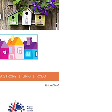
A STRONY
|
LINKI
|
RODO
Portale Toruń