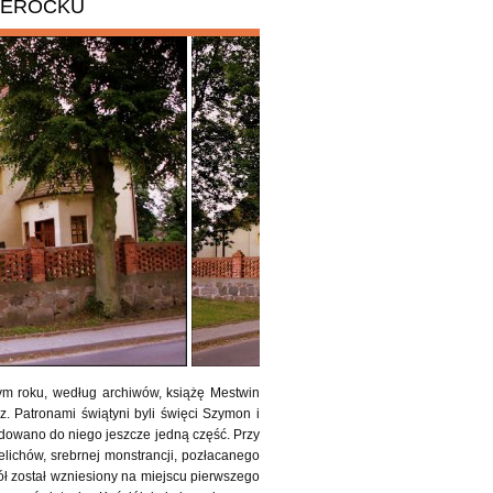
 SEROCKU
ym roku, według archiwów, książę Mestwin
. Patronami świątyni byli święci Szymon i
udowano do niego jeszcze jedną część. Przy
ielichów, srebrnej monstrancji, pozłacanego
ół został wzniesiony na miejscu pierwszego