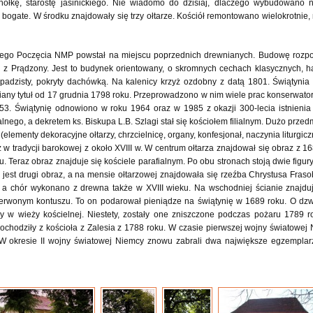
ołkę, starostę jasinickiego. Nie wiadomo do dzisiaj, dlaczego wybudowano n
ogate. W środku znajdowały się trzy ołtarze. Kościół remontowano wielokrotnie, 
ego Poczęcia NMP powstał na miejscu poprzednich drewnianych. Budowę rozpocz
i z Prądzony. Jest to budynek orientowany, o skromnych cechach klasycznych, ha
ospadzisty, pokryty dachówką. Na kalenicy krzyż ozdobny z datą 1801. Świątynia
any tytuł od 17 grudnia 1798 roku. Przeprowadzono w nim wiele prac konserwatorsk
1953. Świątynię odnowiono w roku 1964 oraz w 1985 z okazji 300-lecia istnie
ialnego, a dekretem ks. Biskupa L.B. Szlagi stał się kościołem filialnym. Dużo pr
(elementy dekoracyjne ołtarzy, chrzcielnicę, organy, konfesjonał, naczynia liturgicz
 w tradycji barokowej z około XVIII w. W centrum ołtarza znajdował się obraz z 16
u. Teraz obraz znajduje się kościele parafialnym. Po obu stronach stoją dwie fig
 jest drugi obraz, a na mensie ołtarzowej znajdowała się rzeźba Chrystusa Fras
, a chór wykonano z drewna także w XVIII wieku. Na wschodniej ścianie znajduje
 czerwonym kontuszu. To on podarował pieniądze na świątynię w 1689 roku. O d
 w wieży kościelnej. Niestety, zostały one zniszczone podczas pożaru 1789
pochodziły z kościoła z Zalesia z 1788 roku. W czasie pierwszej wojny światowe
. W okresie II wojny światowej Niemcy znowu zabrali dwa największe egzemplar