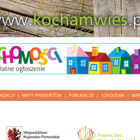
IZACJI
|
MAPY PRODUKTÓW
|
PUBLIKACJE
|
SZKOLENIA
|
MAP