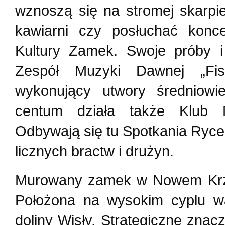
wznoszą się na stromej skarpi
kawiarni czy posłuchać konc
Kultury Zamek. Swoje próby i
Zespół Muzyki Dawnej „Fist
wykonujący utwory średniow
centum działa także Klub Mi
Odbywają się tu Spotkania Ryce
licznych bractw i drużyn.
Murowany zamek w Nowem Krzy
Położona na wysokim cyplu wa
doliny Wisły. Strategiczne zna