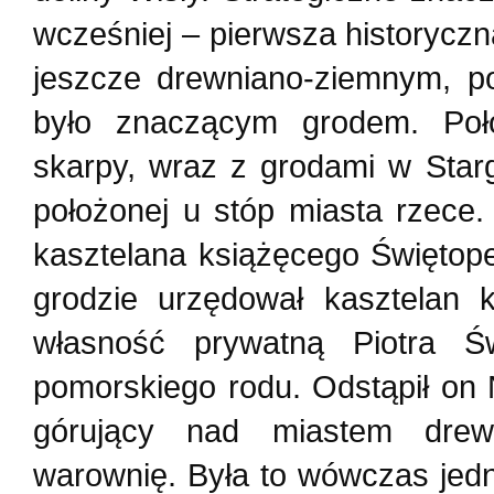
wcześniej – pierwsza historyc
jeszcze drewniano-ziemnym, p
było znaczącym grodem. Poł
skarpy, wraz z grodami w Starg
położonej u stóp miasta rzece.
kasztelana książęcego Świętop
grodzie urzędował kasztelan 
własność prywatną Piotra 
pomorskiego rodu. Odstąpił on
górujący nad miastem dre
warownię. Była to wówczas jedn