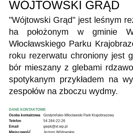
WÓJTOWSKI GRĄD
"Wójtowski Grąd" jest leśnym r
ha położonym w gminie Wło
Włocławskiego Parku Krajobraz
roku rezerwatu chroniony jest 
bór mieszany z glebami rdzawo
spotykanym przykładem na wys
zespołów na zboczu wydmy.
DANE KONTAKTOWE
Osoba kontaktowa
Gostynińsko-Włocławski Park Krajobrazowy
Telefon
54 284-22-26
Email
gwpk@xl.wp.pl
Miejscowość
Jezioro Wójtowskie