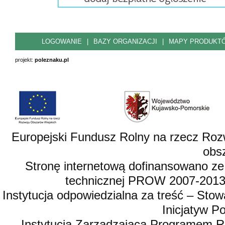
LOGOWANIE
|
BAZY ORGANIZACJI
|
MAPY PRODUKT
projekt:
poleznaku.pl
Europejski Fundusz Rolny na rzecz Roz
obsz
Stronę internetową dofinansowano ze
technicznej PROW 2007-2013,
Instytucja odpowiedzialna za treść – St
Inicjatyw 
Instytucja Zarządzająca Programem R