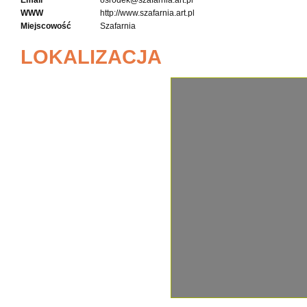
Email
osrodek@szafarnia.art.pl
WWW
http://www.szafarnia.art.pl
Miejscowość
Szafarnia
LOKALIZACJA