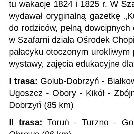
tu wakacje 1824 i 1825 r. W Sz
wydawał oryginalną gazetkę „Kur
do rodziców, pełną dowcipnych
w Szafarni działa Ośrodek Cho
pałacyku otoczonym urokliwym 
wystawy, zajęcia edukacyjne dla 
I trasa:
Golub-Dobrzyń - Białkow
Ugoszcz - Obory - Kikół - Zbój
Dobrzyń (85 km)
II trasa:
Toruń - Turzno - Gol