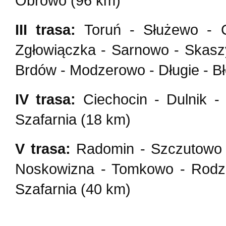
Obrowo (96 km)
III trasa:
Toruń - Służewo - C
Zgłowiączka - Sarnowo - Skaszy
Brdów - Modzerowo - Długie - B
IV trasa:
Ciechocin - Dulnik -
Szafarnia (18 km)
V trasa:
Radomin - Szczutowo -
Noskowizna - Tomkowo - Rodzo
Szafarnia (40 km)