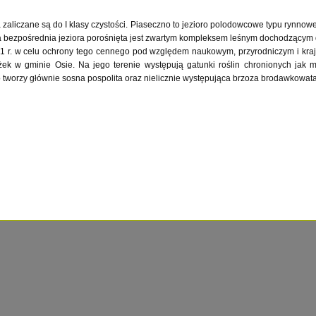
 zaliczane są do I klasy czystości. Piaseczno to jezioro polodowcowe typu rynn
 bezpośrednia jeziora porośnięta jest zwartym kompleksem leśnym dochodzącym d
01 r. w celu ochrony tego cennego pod względem naukowym, przyrodniczym i kra
k w gminie Osie. Na jego terenie występują gatunki roślin chronionych jak m.
 tworzy głównie sosna pospolita oraz nielicznie występująca brzoza brodawkowata 