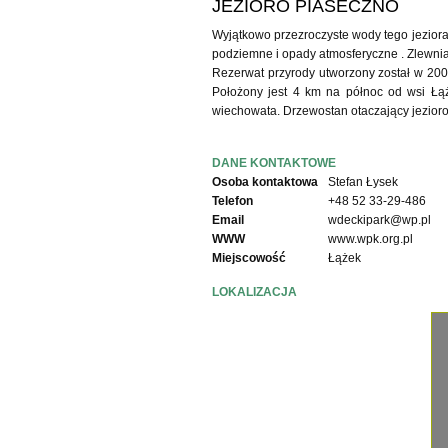
JEZIORO PIASECZNO
Wyjątkowo przezroczyste wody tego jeziora
podziemne i opady atmosferyczne . Zlewnia
Rezerwat przyrody utworzony został w 20
Położony jest 4 km na północ od wsi Łąże
wiechowata. Drzewostan otaczający jezioro
DANE KONTAKTOWE
Osoba kontaktowa
Stefan Łysek
Telefon
+48 52 33-29-486
Email
wdeckipark@wp.pl
WWW
www.wpk.org.pl
Miejscowość
Łążek
LOKALIZACJA