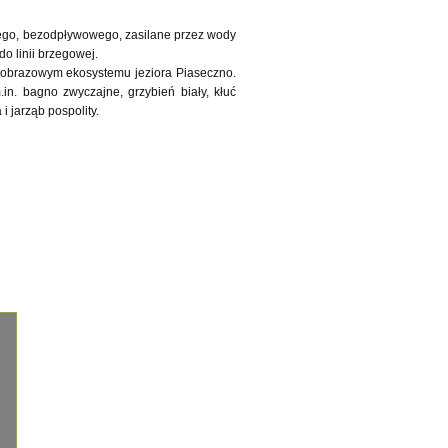
owego, bezodpływowego, zasilane przez wody
o linii brzegowej.
jobrazowym ekosystemu jeziora Piaseczno.
in. bagno zwyczajne, grzybień biały, kłuć
i jarząb pospolity.