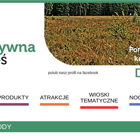
polub nasz profil na facebook
WIOSKI
PRODUKTY
ATRAKCJE
NO
TEMATYCZNE
ODY