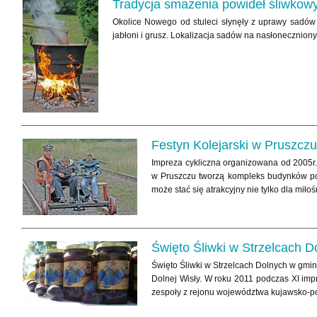
Tradycja smażenia powideł śliwko
Okolice Nowego od stuleci słynęły z uprawy sadów 
jabłoni i grusz. Lokalizacja sadów na nasłonecznio
Festyn Kolejarski w Pruszczu
Impreza cykliczna organizowana od 2005r
w Pruszczu tworzą kompleks budynków poc
może stać się atrakcyjny nie tylko dla miłoś
Święto Śliwki w Strzelcach D
Święto Śliwki w Strzelcach Dolnych w gmi
Dolnej Wisły. W roku 2011 podczas XI impr
zespoły z rejonu województwa kujawsko-p