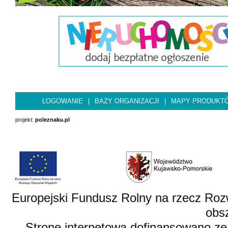
LOGOWANIE
|
BAZY ORGANIZACJI
|
MAPY PRODUKT
projekt:
poleznaku.pl
Europejski Fundusz Rolny na rzecz Roz
obsz
Stronę internetową dofinansowano ze