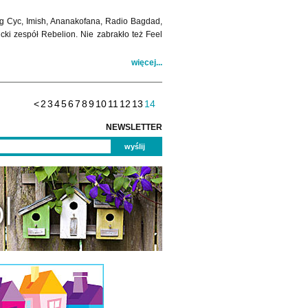
ig Cyc, Imish, Ananakofana, Radio Bagdad,
icki zespół Rebelion. Nie zabrakło też Feel
więcej...
<
2
3
4
5
6
7
8
9
10
11
12
13
14
NEWSLETTER