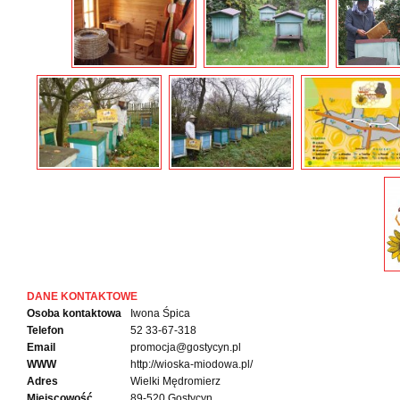
DANE KONTAKTOWE
Osoba kontaktowa
Iwona Śpica
Telefon
52 33-67-318
Email
promocja@gostycyn.pl
WWW
http://wioska-miodowa.pl/
Adres
Wielki Mędromierz
Miejscowość
89-520 Gostycyn