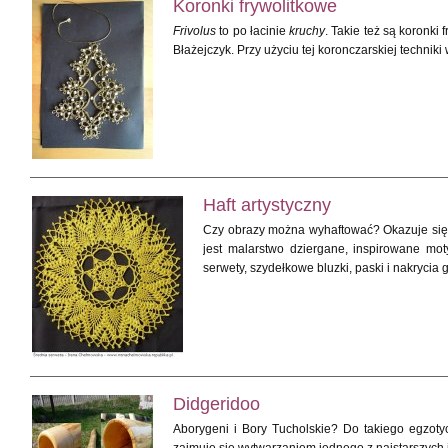
Koronki frywolitkowe
Frivolus
to po łacinie
kruchy
. Takie też są koronki
Błażejczyk. Przy użyciu tej koronczarskiej techniki
Haft artystyczny
Czy obrazy można wyhaftować? Okazuje się,
jest malarstwo dziergane, inspirowane mo
serwety, szydełkowe bluzki, paski i nakrycia 
Didgeridoo
Aborygeni i Bory Tucholskie? Do takiego egzoty