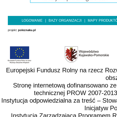
LOGOWANIE
|
BAZY ORGANIZACJI
|
MAPY PRODUKT
projekt:
poleznaku.pl
Europejski Fundusz Rolny na rzecz Roz
obsz
Stronę internetową dofinansowano ze
technicznej PROW 2007-2013,
Instytucja odpowiedzialna za treść – St
Inicjatyw 
Instytucja Zarządzająca Programem R