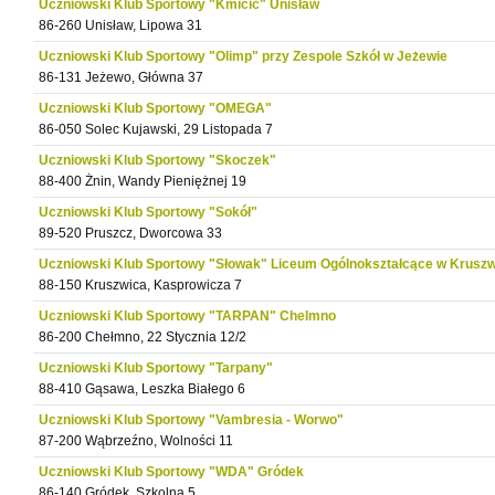
Uczniowski Klub Sportowy "Kmicic" Unisław
86-260 Unisław, Lipowa 31
Uczniowski Klub Sportowy "Olimp" przy Zespole Szkół w Jeżewie
86-131 Jeżewo, Główna 37
Uczniowski Klub Sportowy "OMEGA"
86-050 Solec Kujawski, 29 Listopada 7
Uczniowski Klub Sportowy "Skoczek"
88-400 Żnin, Wandy Pieniężnej 19
Uczniowski Klub Sportowy "Sokół"
89-520 Pruszcz, Dworcowa 33
Uczniowski Klub Sportowy "Słowak" Liceum Ogólnokształcące w Krusz
88-150 Kruszwica, Kasprowicza 7
Uczniowski Klub Sportowy "TARPAN" Chelmno
86-200 Chełmno, 22 Stycznia 12/2
Uczniowski Klub Sportowy "Tarpany"
88-410 Gąsawa, Leszka Białego 6
Uczniowski Klub Sportowy "Vambresia - Worwo"
87-200 Wąbrzeźno, Wolności 11
Uczniowski Klub Sportowy "WDA" Gródek
86-140 Gródek, Szkolna 5