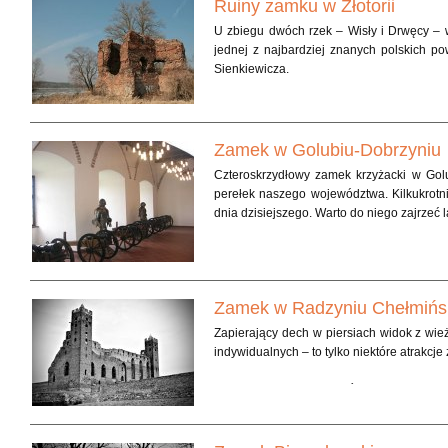
Ruiny zamku w Złotorii
U zbiegu dwóch rzek – Wisły i Drwęcy – 
jednej z najbardziej znanych polskich po
Sienkiewicza.
Zamek w Golubiu-Dobrzyniu
Czteroskrzydłowy zamek krzyżacki w Golu
perełek naszego województwa. Kilkukrot
dnia dzisiejszego. Warto do niego zajrzeć 
Zamek w Radzyniu Chełmińs
Zapierający dech w piersiach widok z wieży
indywidualnych – to tylko niektóre atrakc
Jeszcze niedawno radzyński zamek był – imp
życiem. Prywatny dzierżawca – Janusz Gi
tradycyjnych atrakcji – zwiedzania warow
mogą na własnej skórze poczuć klimat ś