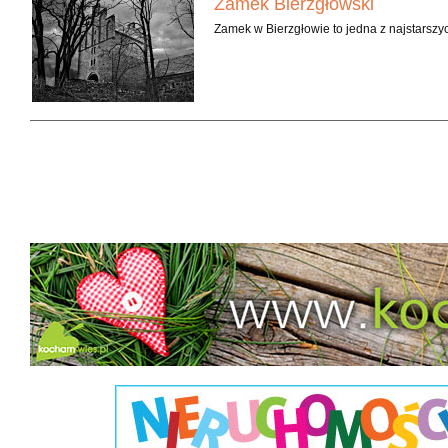
Zamek Bierzgłowski
Radzyńskiego – stowarzyszenie pasjo
Zamek w Bierzgłowie to jedna z najstarszy
historycznych, takich jak inscenizacja bit
udział w warsztatach kaligrafii, rzemiosła,
- Po raz czwarty przyjechałem z młodzie
zobaczyłem. Od czasu, gdy pan Janusz p
rekomenduje wizytę na zamku Przemysław M
Zamek w Radzyniu to jedyny – poza Torun
była niegdyś jedną z najpotężniejszych
Krzyżacy ukryli tu w 1410 r. część ska
malowniczość zamku docenili filmowcy – to
Do dzisiaj w piwnicach można zobaczyć nar