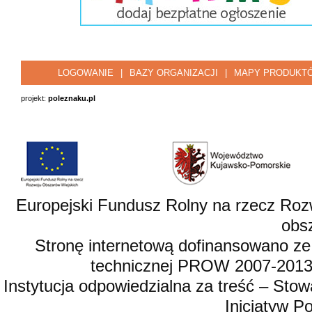
LOGOWANIE
|
BAZY ORGANIZACJI
|
MAPY PRODUKT
projekt:
poleznaku.pl
Europejski Fundusz Rolny na rzecz Roz
obsz
Stronę internetową dofinansowano ze
technicznej PROW 2007-2013,
Instytucja odpowiedzialna za treść – St
Inicjatyw 