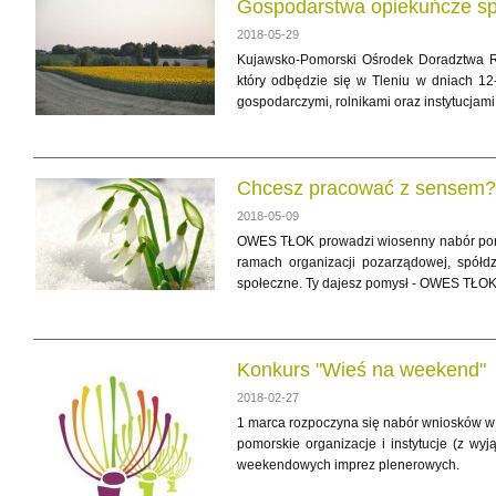
Gospodarstwa opiekuńcze spo
2018-05-29
Kujawsko-Pomorski Ośrodek Doradztwa R
który odbędzie się w Tleniu w dniach 1
gospodarczymi, rolnikami oraz instytucjam
Chcesz pracować z sensem? 
2018-05-09
OWES TŁOK prowadzi wiosenny nabór pomysł
ramach organizacji pozarządowej, spółdzi
społeczne. Ty dajesz pomysł - OWES TŁOK
Konkurs "Wieś na weekend"
2018-02-27
1 marca rozpoczyna się nabór wniosków w
pomorskie organizacje i instytucje (z wy
weekendowych imprez plenerowych.