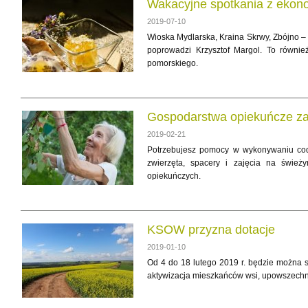
Wakacyjne spotkania z ekon
2019-07-10
Wioska Mydlarska, Kraina Skrwy, Zbójno – 
poprowadzi Krzysztof Margol. To równi
pomorskiego.
Gospodarstwa opiekuńcze za
2019-02-21
Potrzebujesz pomocy w wykonywaniu codz
zwierzęta, spacery i zajęcia na świe
opiekuńczych.
KSOW przyzna dotacje
2019-01-10
Od 4 do 18 lutego 2019 r. będzie można s
aktywizacja mieszkańców wsi, upowszechn