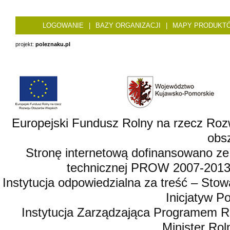
LOGOWANIE
|
BAZY ORGANIZACJI
|
MAPY PRODUKT
projekt:
poleznaku.pl
Europejski Fundusz Rolny na rzecz Roz
obsz
Stronę internetową dofinansowano ze
technicznej PROW 2007-2013,
Instytucja odpowiedzialna za treść – St
Inicjatyw 
Instytucja Zarządzająca Programem R
Minister Rol