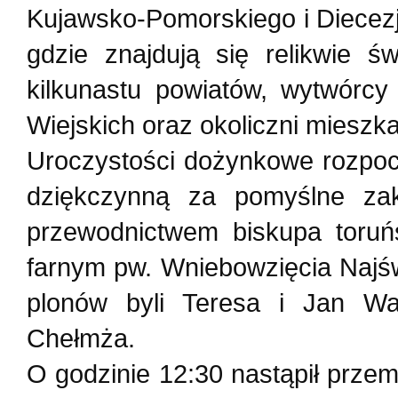
Kujawsko-Pomorskiego i Diecezj
gdzie znajdują się relikwie św
kilkunastu powiatów, wytwórcy
Wiejskich oraz okoliczni mieszk
Uroczystości dożynkowe rozpoc
dziękczynną za pomyślne za
przewodnictwem biskupa toruń
farnym pw. Wniebowzięcia Najśw
plonów byli Teresa i Jan W
Chełmża.
O godzinie 12:30 nastąpił prz