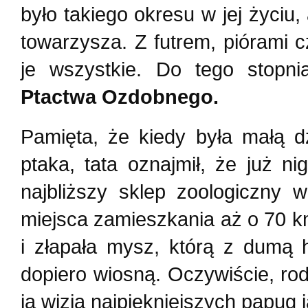
było takiego okresu w jej życiu
towarzysza. Z futrem, piórami c
je wszystkie. Do tego stopn
Ptactwa Ozdobnego.
Pamięta, że kiedy była małą dz
ptaka, tata oznajmił, że już n
najbliższy sklep zoologiczny 
miejsca zamieszkania aż o 70 k
i złapała mysz, którą z dumą 
dopiero wiosną. Oczywiście, ro
ją wizją najpiękniejszych papug 