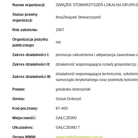
Nazwa organizacji:
ZWIĄZEK STOWARZYSZEŃ LOKALNA GRUPA DZ
Status prawny
InnyZwiązek Stowarzyszeń
organizacji:
Rok założenia:
2007
Organizacja pożytku
nie
publicznego:
Zakres działalności I:
promocja zatrudnienia i aktywizacja zawodowa o
Zakres działalności II:
działalność wspomagająca rozwój gospodarczy, w
działalność wspomagająca technicznie, szkoleni
Zakres działalności III:
samorządu terytorialnego oraz podmioty kościel
Powiat:
golubsko-dobrzyński
Gmina:
Golub-Dobrzyń
Kod pocztowy:
87-400
Miejscowość:
GAŁCZEWO
Ulica/adres:
GAŁCZEWO 7
Strona WWW:
www.lgddolinadrwecy.org.pl