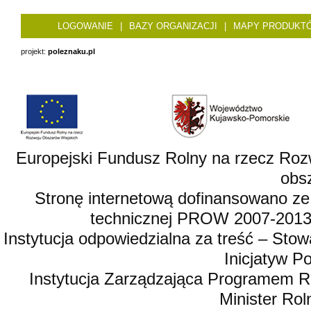
LOGOWANIE
|
BAZY ORGANIZACJI
|
MAPY PRODUKT
projekt:
poleznaku.pl
Europejski Fundusz Rolny na rzecz Roz
obsz
Stronę internetową dofinansowano ze
technicznej PROW 2007-2013,
Instytucja odpowiedzialna za treść – St
Inicjatyw 
Instytucja Zarządzająca Programem R
Minister Rol