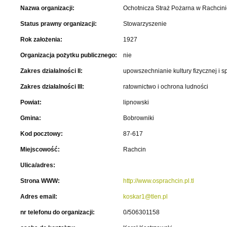
Nazwa organizacji:
Ochotnicza Straż Pożarna w Rachcin
Status prawny organizacji:
Stowarzyszenie
Rok założenia:
1927
Organizacja pożytku publicznego:
nie
Zakres działalności II:
upowszechnianie kultury fizycznej i s
Zakres działalności III:
ratownictwo i ochrona ludności
Powiat:
lipnowski
Gmina:
Bobrowniki
Kod pocztowy:
87-617
Miejscowość:
Rachcin
Ulica/adres:
Strona WWW:
http://www.osprachcin.pl.tl
Adres email:
koskar1@tlen.pl
nr telefonu do organizacji:
0/506301158