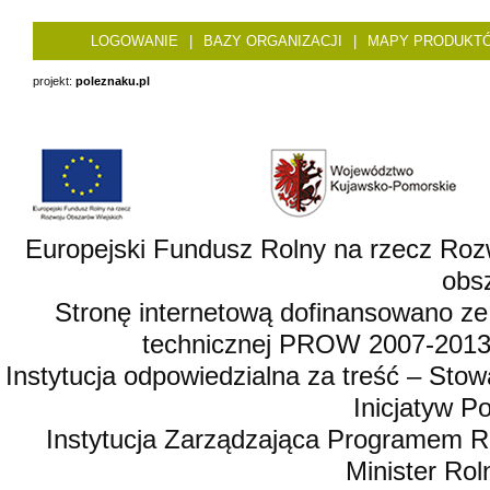
LOGOWANIE
|
BAZY ORGANIZACJI
|
MAPY PRODUKT
projekt:
poleznaku.pl
Europejski Fundusz Rolny na rzecz Roz
obsz
Stronę internetową dofinansowano ze
technicznej PROW 2007-2013,
Instytucja odpowiedzialna za treść – St
Inicjatyw 
Instytucja Zarządzająca Programem R
Minister Rol