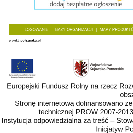
LOGOWANIE
|
BAZY ORGANIZACJI
|
MAPY PRODUKT
projekt:
poleznaku.pl
Europejski Fundusz Rolny na rzecz Roz
obsz
Stronę internetową dofinansowano ze
technicznej PROW 2007-2013,
Instytucja odpowiedzialna za treść – St
Inicjatyw 