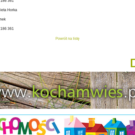
 186 361
ieta Horka
onek
 186 361
Powrót na listę