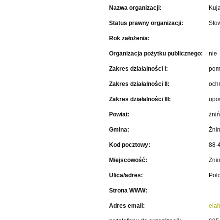
Nazwa organizacji:
Kuj
Status prawny organizacji:
Sto
Rok założenia:
Organizacja pożytku publicznego:
nie
Zakres działalności I:
pomo
Zakres działalności II:
och
Zakres działalności III:
upow
Powiat:
żniń
Gmina:
Żni
Kod pocztowy:
88-
Miejscowość:
Zni
Ulica/adres:
Poto
Strona WWW:
Adres email:
ela