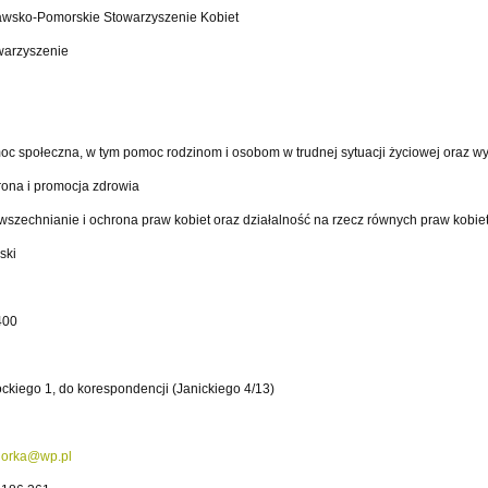
awsko-Pomorskie Stowarzyszenie Kobiet
warzyszenie
c społeczna, w tym pomoc rodzinom i osobom w trudnej sytuacji życiowej oraz wy
rona i promocja zdrowia
szechnianie i ochrona praw kobiet oraz działalność na rzecz równych praw kobie
ski
n
400
n
ckiego 1, do korespondencji (Janickiego 4/13)
horka@wp.pl