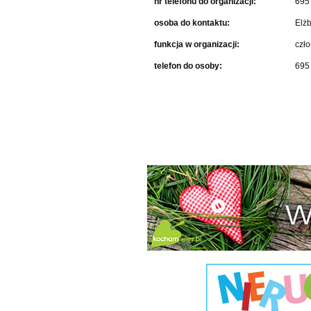
nr telefonu do organizacji:
695
osoba do kontaktu:
Elżb
funkcja w organizacji:
czł
telefon do osoby:
695