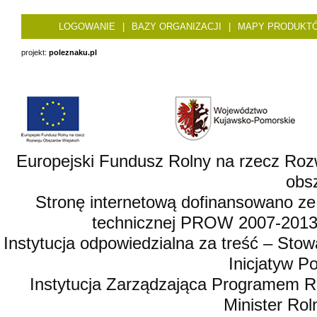
LOGOWANIE
|
BAZY ORGANIZACJI
|
MAPY PRODUKT
projekt:
poleznaku.pl
Europejski Fundusz Rolny na rzecz Roz
obsz
Stronę internetową dofinansowano ze
technicznej PROW 2007-2013,
Instytucja odpowiedzialna za treść – St
Inicjatyw 
Instytucja Zarządzająca Programem R
Minister Rol