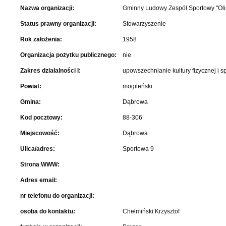
Nazwa organizacji:
Gminny Ludowy Zespół Sportowy "Ol
Status prawny organizacji:
Stowarzyszenie
Rok założenia:
1958
Organizacja pożytku publicznego:
nie
Zakres działalności I:
upowszechnianie kultury fizycznej i s
Powiat:
mogileński
Gmina:
Dąbrowa
Kod pocztowy:
88-306
Miejscowość:
Dąbrowa
Ulica/adres:
Sportowa 9
Strona WWW:
Adres email:
nr telefonu do organizacji:
osoba do kontaktu:
Chełmiński Krzysztof