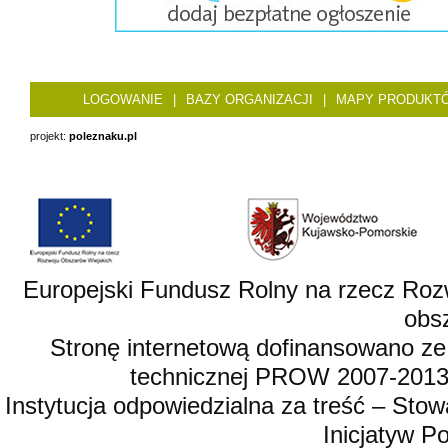
LOGOWANIE
|
BAZY ORGANIZACJI
|
MAPY PRODUKT
projekt:
poleznaku.pl
Europejski Fundusz Rolny na rzecz Roz
obsz
Stronę internetową dofinansowano ze
technicznej PROW 2007-2013,
Instytucja odpowiedzialna za treść – St
Inicjatyw 