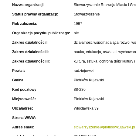
Nazwa organizacji:
Stowarzyszenie Rozwoju Miasta i Gmi
Status prawny organizacji:
Stowarzyszenie
Rok założenia:
1997
Organizacja pożytku publicznego:
nie
Zakres działalności I:
działalność wspomagająca rozwój wsp
Zakres działalności II:
nauka, edukacja, oświata i wychowan
Zakres działalności III:
kultura, sztuka, ochrona dóbr kultury i 
Powiat:
radziejowski
Gmina:
Piotrków Kujawski
Kod pocztowy:
88-230
Miejscowość:
Piotrków Kujawski
Ulica/adres:
Włocławska 39
Strona WWW:
Adres email:
stowarzyszenie@piotrkowkujawski.pl