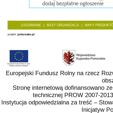
LOGOWANIE
|
BAZY ORGANIZACJI
|
MAPY PRODUKT
projekt:
poleznaku.pl
Europejski Fundusz Rolny na rzecz Roz
obsz
Stronę internetową dofinansowano ze
technicznej PROW 2007-2013,
Instytucja odpowiedzialna za treść – St
Inicjatyw 