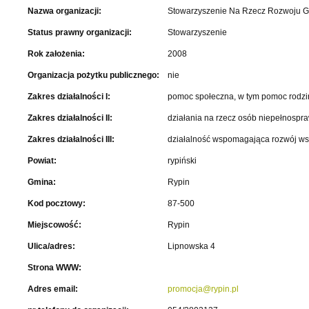
Nazwa organizacji:
Stowarzyszenie Na Rzecz Rozwoju G
Status prawny organizacji:
Stowarzyszenie
Rok założenia:
2008
Organizacja pożytku publicznego:
nie
Zakres działalności I:
pomoc społeczna, w tym pomoc rodzin
Zakres działalności II:
działania na rzecz osób niepełnospr
Zakres działalności III:
działalność wspomagająca rozwój wsp
Powiat:
rypiński
Gmina:
Rypin
Kod pocztowy:
87-500
Miejscowość:
Rypin
Ulica/adres:
Lipnowska 4
Strona WWW:
Adres email:
promocja@rypin.pl