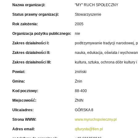
Nazwa organizacji:
"MY" RUCH SPOŁECZNY
Status prawny organizacji:
Stowarzyszenie
Rok założenia:
2005
Organizacja pożytku publicznego:
nie
Zakres działalności I:
podtrzymywanie tradycji narodowej, p
Zakres działalności II:
nauka, edukacja, oświata i wychowan
Zakres działalności III:
kultura, sztuka, ochrona dóbr kultury i 
Powiat:
żniński
Gmina:
Żnin
Kod pocztowy:
88-400
Miejscowość:
ŻNIN
Ulica/adres:
GÓRSKA 8
Strona WWW:
www.myruchspoleczny.pl
Adres email:
qlturysta@tlen.pl