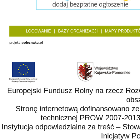
LOGOWANIE
|
BAZY ORGANIZACJI
|
MAPY PRODUKT
projekt:
poleznaku.pl
Europejski Fundusz Rolny na rzecz Roz
obsz
Stronę internetową dofinansowano ze
technicznej PROW 2007-2013,
Instytucja odpowiedzialna za treść – St
Inicjatyw 