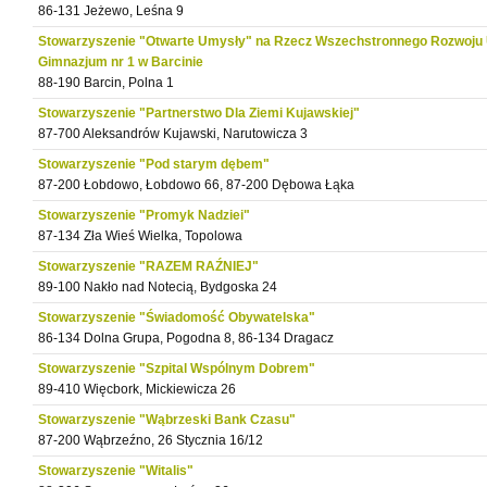
86-131 Jeżewo, Leśna 9
Stowarzyszenie "Otwarte Umysły" na Rzecz Wszechstronnego Rozwoju
Gimnazjum nr 1 w Barcinie
88-190 Barcin, Polna 1
Stowarzyszenie "Partnerstwo Dla Ziemi Kujawskiej"
87-700 Aleksandrów Kujawski, Narutowicza 3
Stowarzyszenie "Pod starym dębem"
87-200 Łobdowo, Łobdowo 66, 87-200 Dębowa Łąka
Stowarzyszenie "Promyk Nadziei"
87-134 Zła Wieś Wielka, Topolowa
Stowarzyszenie "RAZEM RAŹNIEJ"
89-100 Nakło nad Notecią, Bydgoska 24
Stowarzyszenie "Świadomość Obywatelska"
86-134 Dolna Grupa, Pogodna 8, 86-134 Dragacz
Stowarzyszenie "Szpital Wspólnym Dobrem"
89-410 Więcbork, Mickiewicza 26
Stowarzyszenie "Wąbrzeski Bank Czasu"
87-200 Wąbrzeźno, 26 Stycznia 16/12
Stowarzyszenie "Witalis"