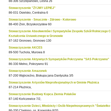
88-306 Szczepanowo, Leśna 26
Stowarzyszenie "ŻYJMY LEPIEJ"
86-031 Osielsko, Centralna 6
Stowarzyszenie - Smacznie - Zdrowo - Kolorowo
88-400 Żnin, Brzyskorzystew 60
Stowarzyszenie Absolwentów i Sympatyków Zespołu Szkół Rolniczego 
Kształcenia Ustawicznego w Gronowie
87-162 Gronowo, Gronowo 130
Stowarzyszenie AKCES
89-500 Tuchola, Murowa 8
Stowarzyszenie Aktywnych Sympatyków Pokrzywna "SAS Pokrzywno"
86-330 Mełno, Pokrzywno 91
Stowarzyszenie Amazonek
87-200 Wąbrzeźno, Biskupa jana Dantyszka 3/5
Stowarzyszenie Artystów Nieprofesjonalnych w Gminie Płużnica
87-214 Płużnica,
Stowarzyszenie Budowy Kopca Ziemia Polaków
87-140 Kończewice 7/2,
Stowarzyszenie Dzieci, Młodzieży i Osób Niepełnosprawnych "Światełko 
86-200 Chełmno, os. Kopernika 8/20