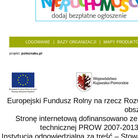
LOGOWANIE
|
BAZY ORGANIZACJI
|
MAPY PRODUKT
projekt:
poleznaku.pl
Europejski Fundusz Rolny na rzecz Roz
obsz
Stronę internetową dofinansowano ze
technicznej PROW 2007-2013,
Instytucja odpowiedzialna za treść – St