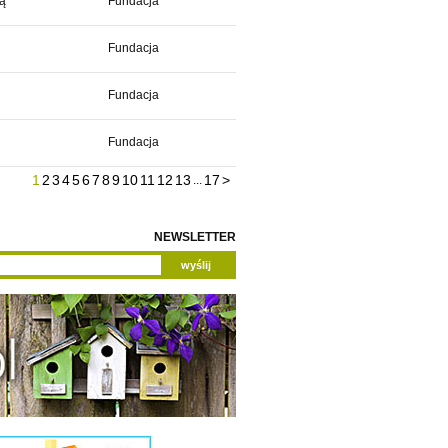
ą
Fundacja
Fundacja
Fundacja
Fundacja
1
2
3
4
5
6
7
8
9
10
11
12
13
17
>
...
NEWSLETTER