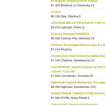
Brodnickie Stowarzyszenie Kultury
87-300 Brodnica, ul. Kamionka 23
Caritas
86-150 Osie, Szkolna 8
CENTRUM INICJATYW EDUKACYJNYC
89-210 Łabiszyn, Polna 11
Centrum Rozwoju PROGRES
89-500 Tuchola, Plac Wolności 23
Centrum Technologii Informacyjnych e-M
87-214 Płużnica,
Chełmżyński Klub Hodowców Gołębi Ra
87-140 Chełmża, Sienkiewicza 10
Czernikowskie Stowarzyszenie na Rzecz
i Sportu "Czyż-nie"
87-640 Czernikowo, Toruńska 20
Dąbrowski Związek Wędkarski "Szczup
88-306 Dąbrowa, Kasztanowa 12/1
DOBRZYŃSKIE TOWARZYSTWO NAUK
87-500 RYPIN, Nowy Rynek 5
Dobrzyńskie Towarzystwo Rozwoju