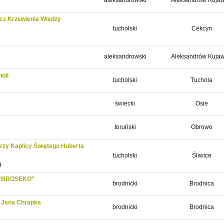
aleksandrowski
Aleksandrów Kujaw
1
ecz Krzewienia Wiedzy
tucholski
Cekcyn
aleksandrowski
Aleksandrów Kujaw
oli
tucholski
Tuchola
świecki
Osie
toruński
Obrowo
rzy Kaplicy Świętego Huberta
tucholski
Śliwice
9
e "BROSEKO"
brodnicki
Brodnica
a Jana Chrapka
brodnicki
Brodnica