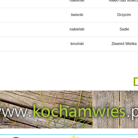
nakielski
Nakło nad Noteci
świecki
Drzycim
nakielski
Sadki
toruński
Zławieś Wielka