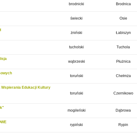
brodnicki
Brodnica
świecki
Osie
H
żniński
Łabiszyn
tucholski
Tuchola
isja
wąbrzeski
Płużnica
sowych
toruński
Chełmża
 Wspierania Edukacji Kultury
toruński
Czernikowo
ak"
mogileński
Dąbrowa
OWE
rypiński
Rypin