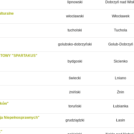
lipnowski
Dobrzyń nad Wis
lturalne
włocławski
Włocławek
tucholski
Tuchola
golubsko-dobrzyński
Golub-Dobrzyń
RTOWY "SPARTAKUS"
bydgoski
Sicienko
świecki
Lniano
żniński
Żnin
aków"
toruński
Łubianka
cja Niepełnosprawnych"
grudziądzki
Łasin
k"