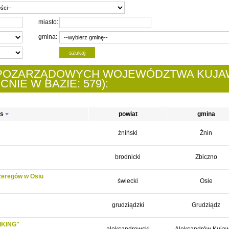
miasto:
gmina:
I POZARZĄDOWYCH WOJEWÓDZTWA KUJA
IE W BAZIE: 579):
es
powiat
gmina
żniński
Żnin
brodnicki
Zbiczno
zeregów w Osiu
świecki
Osie
grudziądzki
Grudziądz
VIKING"