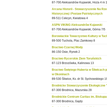
87-700 Aleksandrów Kujawski, Hoża 4 m 
Arcana Historii - Stowarzyszenie Na Rz
Historycznej i Postaw Patriotycznych
89-511 Cekcyn, Kwiatowa 4
ASPN VIKING Aleksandrów Kujawski
87-700 Aleksandrów Kujawski, Górna 7/5
Borowiackie Towarzystwo Kultury w Tuch
89-500 Tuchola, Plac Zamkowy 8
Bractwo Czarnej Wody
86-150 Osie, Rynek 2
Bractwo Rycerskie Ziem Toruńskich
87-123 Brzozówka, Kalinowa 13
Bractwo Świętego Huberta w Śliwicach p
w Okoninach
89-530 Śliwice, Ks. dr St. Sychowskiego 1
Brodnicke Stowarzyszenie Ekologiczn
87-300 Brodnica, Mazurska 28
Brodnickie Centrum Caritas im. Biskup
87-300 Brodnica, Gajdy