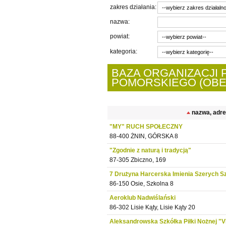
zakres działania:
nazwa:
powiat:
kategoria:
BAZA ORGANIZACJ
POMORSKIEGO (OBECN
nazwa, adr
"MY" RUCH SPOŁECZNY
88-400 ŻNIN, GÓRSKA 8
"Zgodnie z naturą i tradycją"
87-305 Zbiczno, 169
7 Drużyna Harcerska Imienia Szerych S
86-150 Osie, Szkolna 8
Aeroklub Nadwiślański
86-302 Lisie Kąty, Lisie Kąty 20
Aleksandrowska Szkółka Piłki Nożnej "