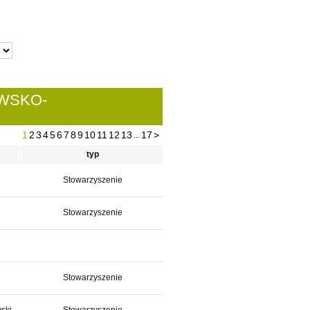
WSKO-
1
2
3
4
5
6
7
8
9
10
11
12
13
17
>
...
typ
Stowarzyszenie
Stowarzyszenie
Stowarzyszenie