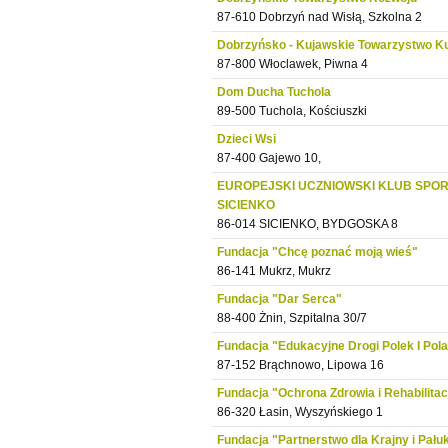
87-610 Dobrzyń nad Wisłą, Szkolna 2
Dobrzyńsko - Kujawskie Towarzystwo Ku
87-800 Włoclawek, Piwna 4
Dom Ducha Tuchola
89-500 Tuchola, Kościuszki
Dzieci Wsi
87-400 Gajewo 10,
EUROPEJSKI UCZNIOWSKI KLUB SPO
SICIENKO
86-014 SICIENKO, BYDGOSKA 8
Fundacja "Chcę poznać moją wieś"
86-141 Mukrz, Mukrz
Fundacja "Dar Serca"
88-400 Żnin, Szpitalna 30/7
Fundacja "Edukacyjne Drogi Polek I Pol
87-152 Brąchnowo, Lipowa 16
Fundacja "Ochrona Zdrowia i Rehabilita
86-320 Łasin, Wyszyńskiego 1
Fundacja "Partnerstwo dla Krajny i Pału